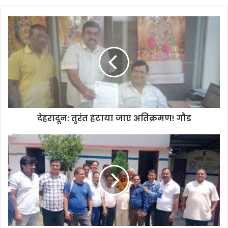
देहरादून:
तुरंत
हटाया
जाए
अतिक्रमण!
गौड
देहरादून: तुरंत हटाया जाए अतिक्रमण! गौड
पौड़ी
विधायक
राजकुमार
पोरी
की
उपस्थिति
में
हुई
NOPRUF