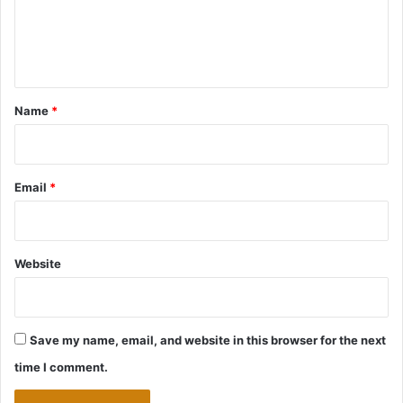
e
n
t
*
Name
*
Email
*
Website
Save my name, email, and website in this browser for the next
time I comment.