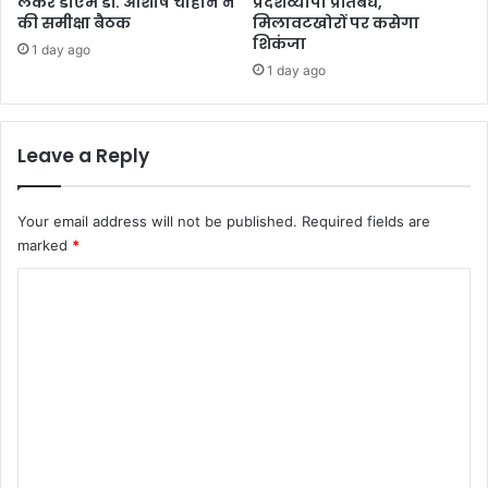
लेकर डीएम डॉ. आशीष चौहान ने
प्रदेशव्यापी प्रतिबंध,
की समीक्षा बैठक
मिलावटखोरों पर कसेगा
शिकंजा
1 day ago
1 day ago
Leave a Reply
Your email address will not be published.
Required fields are
marked
*
C
o
m
m
e
n
t