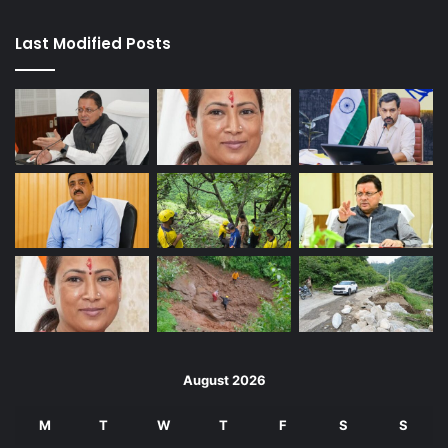
Last Modified Posts
August 2026
M
T
W
T
F
S
S