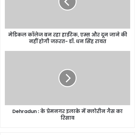
हाईटेक,
एम्स
और
दून
जाने
मेडिकल कॉलेज बन रहा हाईटेक, एम्स और दून जाने की
की
नहीं
नहीं होगी जरूरत- डॉ. धन सिंह रावत
होगी
जरूरत-
Dehradun
डॉ.
:
धन
के
सिंह
प्रेमनगर
रावत
इलाके
में
क्लोरीन
गैस
का
Dehradun : के प्रेमनगर इलाके में क्लोरीन गैस का
रिसाव
रिसाव