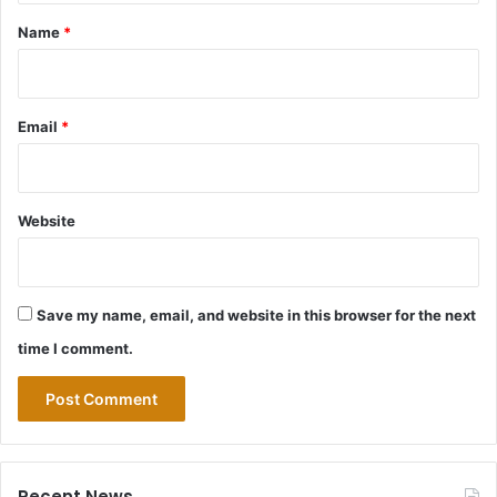
*
Name
*
Email
*
Website
Save my name, email, and website in this browser for the next
time I comment.
Recent News