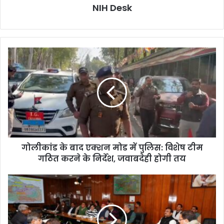
NIH Desk
गोलीकांड
के
बाद
एक्शन
मोड
में
पुलिस:
विशेष
टीम
गोलीकांड के बाद एक्शन मोड में पुलिस: विशेष टीम
गठित
करने
गठित करने के निर्देश, जवाबदेही होगी तय
के
निर्देश,
रेल
जवाबदेही
नेटवर्क
होगी
को
तय
मिलेगी
रफ्तार: