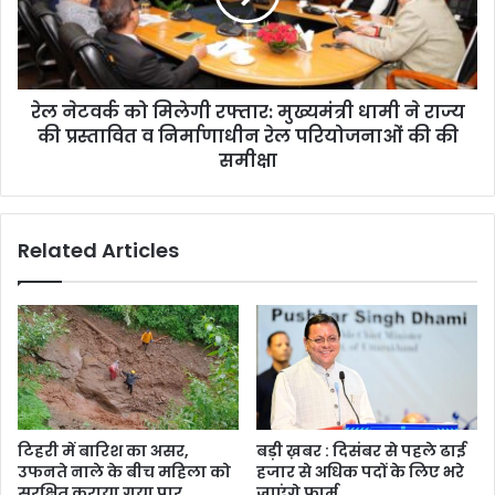
मुख्यमंत्री
धामी
ने
राज्य
रेल नेटवर्क को मिलेगी रफ्तार: मुख्यमंत्री धामी ने राज्य
की
प्रस्तावित
की प्रस्तावित व निर्माणाधीन रेल परियोजनाओं की की
व
समीक्षा
निर्माणाधीन
रेल
परियोजनाओं
Related Articles
की
की
समीक्षा
टिहरी में बारिश का असर,
बड़ी ख़बर : दिसंबर से पहले ढाई
उफनते नाले के बीच महिला को
हजार से अधिक पदों के लिए भरे
सुरक्षित कराया गया पार
जाएंगे फार्म