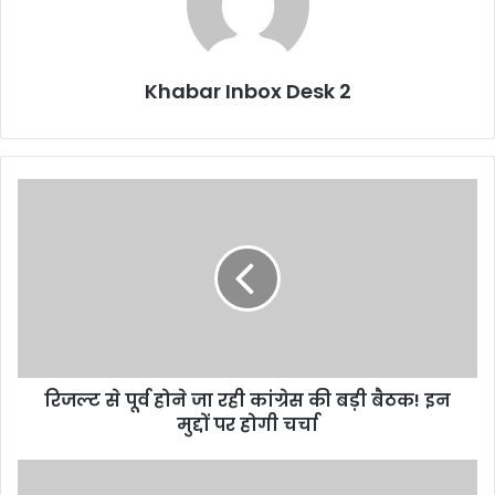
Khabar Inbox Desk 2
रिजल्ट
से
पूर्व
होने
जा
रही
कांग्रेस
की
बड़ी
रिजल्ट से पूर्व होने जा रही कांग्रेस की बड़ी बैठक! इन
बैठक!
इन
मुद्दों पर होगी चर्चा
मुद्दों
पर
उत्तराखंड
होगी
शासन