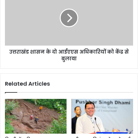
चर्चा
के
दो
आईएएस
अधिकारियों
को
केंद्र
से
उत्तराखंड शासन के दो आईएएस अधिकारियों को केंद्र से
बुलावा
बुलावा
Related Articles