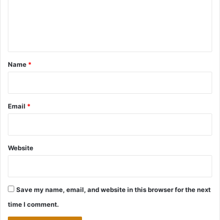
m
e
n
t
*
Name
*
Email
*
Website
Save my name, email, and website in this browser for the next
time I comment.