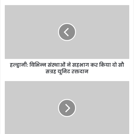
हल्द्वानी:
विभिन्न
संस्थाओं
ने
सहभाग
कर
किया
दो
सौ
हल्द्वानी: विभिन्न संस्थाओं ने सहभाग कर किया दो सौ
सत्रह
यूनिट
सत्रह यूनिट रक्तदान
रक्तदान
मोटाहल्दू
क्षेत्र
से
71
पाउच
कच्ची
शराब
के