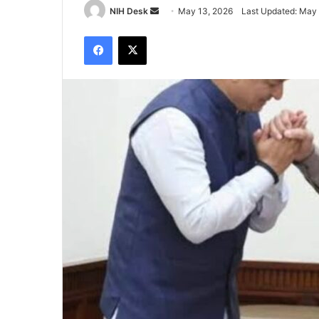
Send
NIH Desk
May 13, 2026
Last Updated: May
an
Facebook
X
email