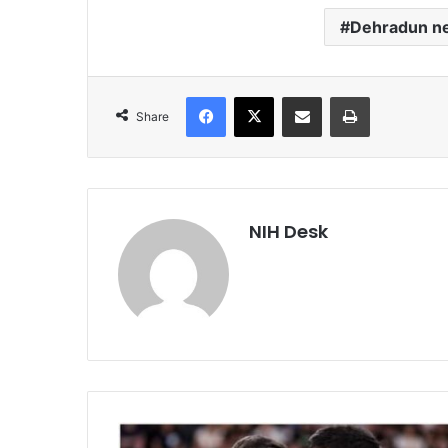
Dehradun n
Facebook
X
Share via Email
Print
Share
NIH Desk
थाईलैंड