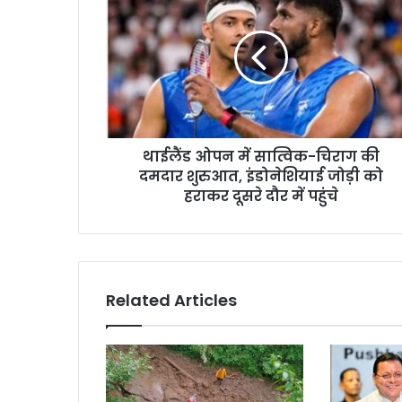
ओपन
में
सात्विक-
चिराग
की
दमदार
शुरुआत,
इंडोनेशियाई
थाईलैंड ओपन में सात्विक-चिराग की
जोड़ी
को
दमदार शुरुआत, इंडोनेशियाई जोड़ी को
हराकर
हराकर दूसरे दौर में पहुंचे
दूसरे
दौर
में
पहुंचे
Related Articles