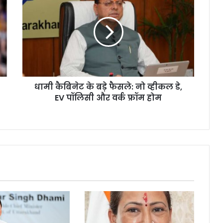
कैबिनेट
के
बड़े
फैसले:
नो
व्हीकल
डे,
EV
धामी कैबिनेट के बड़े फैसले: नो व्हीकल डे,
पॉलिसी
और
EV पॉलिसी और वर्क फ्रॉम होम
वर्क
फ्रॉम
होम