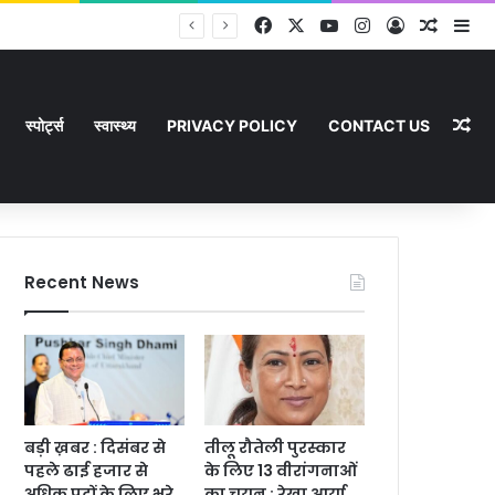
Facebook
X
YouTube
Instagram
Log In
Random
Si
Ra
स्पोर्ट्स
स्वास्थ्य
PRIVACY POLICY
CONTACT US
Recent News
बड़ी ख़बर : दिसंबर से
तीलू रौतेली पुरस्कार
पहले ढाई हजार से
के लिए 13 वीरांगनाओं
अधिक पदों के लिए भरे
का चयन : रेखा आर्या