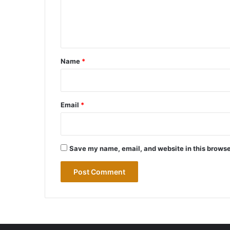
e
n
t
*
Name
*
Email
*
Save my name, email, and website in this browse