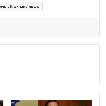
ews uttrakhand news
धामी