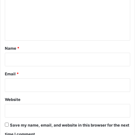
m
m
e
n
t
*
Name
*
Email
*
Website
Save my name, email, and website in this browser for the next
time I comment.