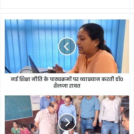
नई
शिक्षा
नीति
के
पाठ्यक्रमों
पर
व्याख्यान
करती
डॉ०
नई शिक्षा नीति के पाठ्यक्रमों पर व्याख्यान करती डॉ०
शैलजा
रावत
शैलजा रावत
डिप्लोमा,
डिग्री
और
एमटेक
सुविधा
वाला