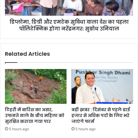
देश
का
पहला
डिप्लोमा, डिग्री और एमटेक सुविधा वाला देश का पहला
पॉलिटेक्निक
होगा
पॉलिटेक्निक होगा नरेंद्रनगर: सुबोध उनियाल
नरेंद्रनगर:
सुबोध
उनियाल
Related Articles
टिहरी में बारिश का असर,
बड़ी ख़बर : दिसंबर से पहले ढाई
उफनते नाले के बीच महिला को
हजार से अधिक पदों के लिए भरे
सुरक्षित कराया गया पार
जाएंगे फार्म
5 hours ago
5 hours ago