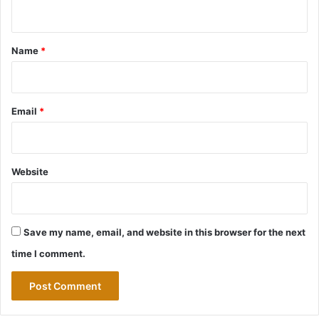
n
t
*
Name
*
Email
*
Website
Save my name, email, and website in this browser for the next
time I comment.