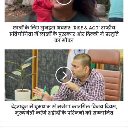
'RISE
&
ACT'
राष्ट्रीय
छात्रों के लिए सुनहरा अवसर: 'RISE & ACT' राष्ट्रीय
प्रतियोगिता
में
प्रतियोगिता में लाखों के पुरस्कार और दिल्ली में प्रस्तुति
लाखों
का मौका
के
पुरस्कार
देहरादून
और
में
दिल्ली
धूमधाम
में
से
प्रस्तुति
मनेगा
का
कारगिल
मौका
विजय
दिवस,
मुख्यमंत्री
देहरादून में धूमधाम से मनेगा कारगिल विजय दिवस,
करेंगे
शहीदों
मुख्यमंत्री करेंगे शहीदों के परिजनों को सम्मानित
के
परिजनों