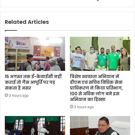
25
के
बजट
Related Articles
के
लिए
जनता
के
सुझाव
मांगे
15 अगस्त तक ई-केवाईसी नहीं
विशेष स्वच्छता अभियान में
कराई तो गैस आपूर्ति पर पड़
डीएम एवं सचिव विधिक सेवा
सकता है असर
प्राधिकरण ने किया प्रतिभाग,
100 से अधिक लोग बने इस
3 hours ago
अभियान का हिस्सा
3 hours ago