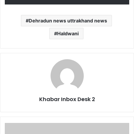
Dehradun news uttrakhand news
Haldwani
Khabar Inbox Desk 2
मुख्य
सचिव