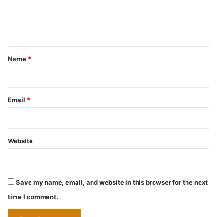
e
n
t
*
Name
*
Email
*
Website
Save my name, email, and website in this browser for the next
time I comment.