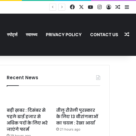
Facebook
X
YouTube
Instagram
Log In
Random
Si
Ra
स्पोर्ट्स
स्वास्थ्य
PRIVACY POLICY
CONTACT US
Recent News
बड़ी ख़बर : दिसंबर से
तीलू रौतेली पुरस्कार
पहले ढाई हजार से
के लिए 13 वीरांगनाओं
अधिक पदों के लिए भरे
का चयन : रेखा आर्या
जाएंगे फार्म
21 hours ago
19 hours ago