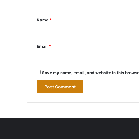
t
*
Name
*
Email
*
Save my name, email, and website in this browse