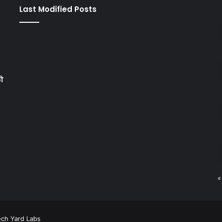
Last Modified Posts
को
«
ech Yard Labs