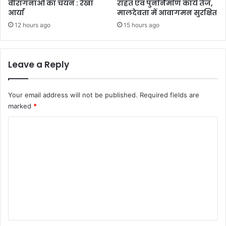
वीरांगनाओं का चयन : रेखा
राहत एवं पुनर्निर्माण कार्य तेज,
आर्या
मालदेवता में आवागमन सुरक्षित
12 hours ago
15 hours ago
Leave a Reply
Your email address will not be published.
Required fields are
marked
*
C
o
m
m
e
n
t