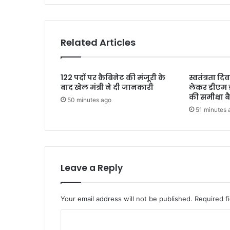
4
रजत
पदक,
10
Related Articles
कांस्य
पदक
जीते
122 पदों पर कैबिनेट की मंजूरी के
स्वतंत्रता द
बाद खेल मंत्री ने दी जानकारी
लेकर डीएम 
की समीक्षा 
50 minutes ago
51 minutes 
Leave a Reply
Your email address will not be published.
Required f
C