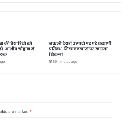
स्थानीय
विधायक/
केबिनेट
मंत्री
गणेश
जोशी
एवं
जिलाधिकारी
िवस की तैयारियों को
नकली डेयरी उत्पादों पर प्रदेशव्यापी
डॉ. आशीष चौहान ने
प्रतिबंध, मिलावटखोरों पर कसेगा
श्रीमती
बैठक
शिकंजा
सोनिका
द्वारा
ago
59 minutes ago
कार्यक्रम
का
विधिवत्
शुभारम्भ
किया
गया।
ields are marked
*