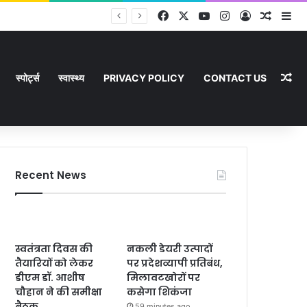
Facebook
X
YouTube
Instagram
Log In
Random
Si
Ra
स्पोर्ट्स
स्वास्थ्य
PRIVACY POLICY
CONTACT US
Recent News
स्वतंत्रता दिवस की
नकली डेयरी उत्पादों
तैयारियों को लेकर
पर प्रदेशव्यापी प्रतिबंध,
डीएम डॉ. आशीष
मिलावटखोरों पर
चौहान ने की समीक्षा
कसेगा शिकंजा
बैठक
59 minutes ago