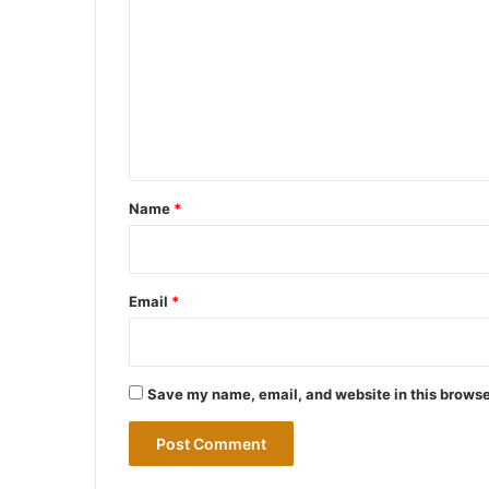
o
m
m
e
n
t
*
Name
*
Email
*
Save my name, email, and website in this browse