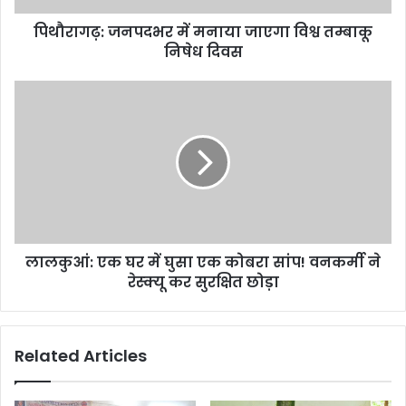
दिवस
पिथौरागढ़: जनपदभर में मनाया जाएगा विश्व तम्बाकू
निषेध दिवस
लालकुआं:
एक
घर
में
घुसा
एक
कोबरा
सांप!
वनकर्मी
लालकुआं: एक घर में घुसा एक कोबरा सांप! वनकर्मी ने
ने
रेस्क्यू
रेस्क्यू कर सुरक्षित छोड़ा
कर
सुरक्षित
छोड़ा
Related Articles