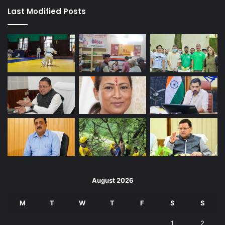
Last Modified Posts
August 2026
M
T
W
T
F
S
S
1
2