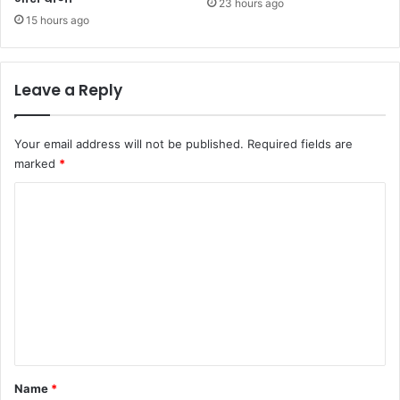
23 hours ago
15 hours ago
Leave a Reply
Your email address will not be published.
Required fields are
marked
*
C
o
m
m
e
n
t
*
Name
*