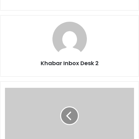
Khabar Inbox Desk 2
पिथौरागढ़:
जनपदभर
में
मनाया
जाएगा
विश्व
तम्बाकू
निषेध