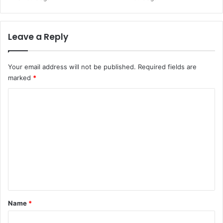
Leave a Reply
Your email address will not be published.
Required fields are
marked
*
C
o
m
m
e
n
t
*
Name
*