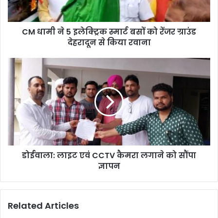
बसों
को
रेंजर
CM धामी ने 5 इलेक्ट्रिक स्मार्ट बसों को रेंजर ग्राउंड
ग्राउंड
देहरादून
देहरादून से किया रवाना
से
किया
डोईवाला:
रवाना
लाइट
एवं
CCTV
कैमरा
लगाने
को
सौंपा
ज्ञापन
डोईवाला: लाइट एवं CCTV कैमरा लगाने को सौंपा
ज्ञापन
Related Articles