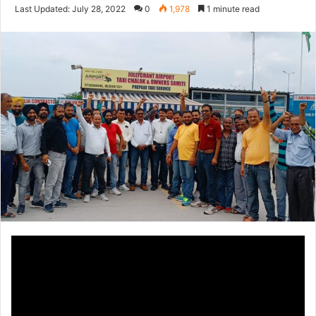
an
Last Updated: July 28, 2022
0
1,978
1 minute read
email