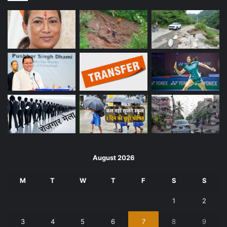
August 2026
M
T
W
T
F
S
S
1
2
3
4
5
6
7
8
9