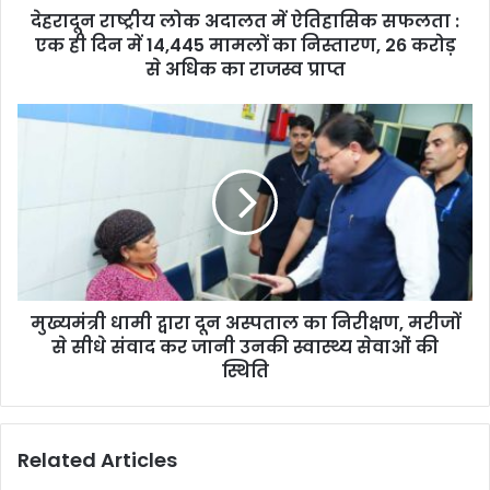
देहरादून राष्ट्रीय लोक अदालत में ऐतिहासिक सफलता :
ही
दिन
एक ही दिन में 14,445 मामलों का निस्तारण, 26 करोड़
में
से अधिक का राजस्व प्राप्त
14,445
मामलों
मुख्यमंत्री
का
धामी
निस्तारण,
द्वारा
26
दून
करोड़
अस्पताल
से
का
अधिक
निरीक्षण,
का
मरीजों
राजस्व
से
प्राप्त
मुख्यमंत्री धामी द्वारा दून अस्पताल का निरीक्षण, मरीजों
सीधे
संवाद
से सीधे संवाद कर जानी उनकी स्वास्थ्य सेवाओं की
कर
स्थिति
जानी
उनकी
स्वास्थ्य
Related Articles
सेवाओं
की