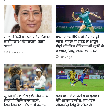
स्थिति
तीलू रौतेली पुरस्कार के लिए 13
BWF वर्ल्ड चैंपियनशिप का ड्रॉ
वीरांगनाओं का चयन : रेखा
जारी: पहले ही राउंड में आयुष
आर्या
शेट्टी की विश्व चैंपियन शी यूकी से
टक्कर, सिंधू-लक्ष्य को राहत
12 hours ago
1 day ago
यूएस ओपन से पहले फिर साथ
डूरंड कप में भारतीय वायुसेना
दिखेंगी विलियम्स बहनें,
की शानदार जीत, नाओरेम
सिनसिनाटी ओपन में डबल्स
सोमनंदा सिंह के गोल से