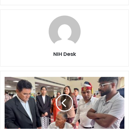
NIH Desk
देहरादून
राष्ट्रीय
लोक
अदालत
में
ऐतिहासिक
सफलता
:
एक