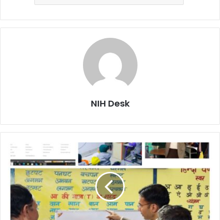
NIH Desk
जिले
के
168
माध्यमिक
विद्यालयों
में
884
बड़े