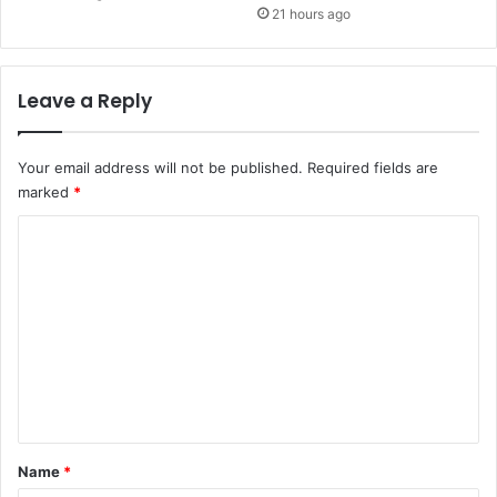
21 hours ago
Leave a Reply
Your email address will not be published.
Required fields are
marked
*
C
o
m
m
e
n
t
*
Name
*