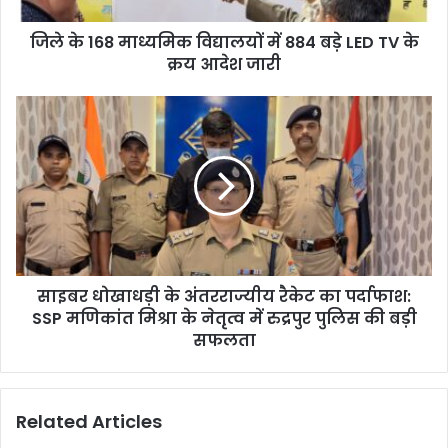
LED
जिले के 168 माध्यमिक विद्यालयों में 884 बड़े LED TV के
TV
के
क्रय आदेश जारी
क्रय
आदेश
साइबर
जारी
धोखाधड़ी
के
अंतरराज्यीय
रैकेट
का
पर्दाफाश:
SSP
मणिकांत
साइबर धोखाधड़ी के अंतरराज्यीय रैकेट का पर्दाफाश:
मिश्रा
के
SSP मणिकांत मिश्रा के नेतृत्व में रुद्रपुर पुलिस की बड़ी
नेतृत्व
सफलता
में
रुद्रपुर
पुलिस
Related Articles
की
बड़ी