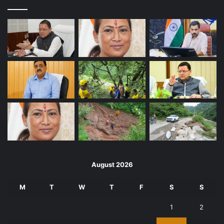
August 2026
M
T
W
T
F
S
S
1
2