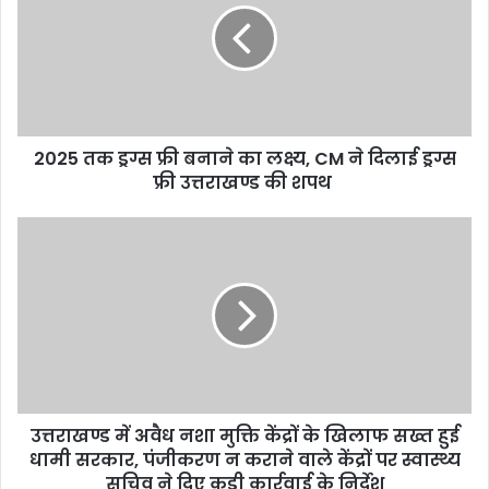
फ्री
बनाने
का
लक्ष्य,
CM
ने
2025 तक ड्रग्स फ्री बनाने का लक्ष्य, CM ने दिलाई ड्रग्स
दिलाई
ड्रग्स
फ्री उत्तराखण्ड की शपथ
फ्री
उत्तराखण्ड
उत्तराखण्ड
की
में
शपथ
अवैध
नशा
मुक्ति
केंद्रों
के
खिलाफ
सख्त
उत्तराखण्ड में अवैध नशा मुक्ति केंद्रों के खिलाफ सख्त हुई
हुई
धामी
धामी सरकार, पंजीकरण न कराने वाले केंद्रों पर स्वास्थ्य
सरकार,
सचिव ने दिए कड़ी कार्रवाई के निर्देश