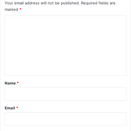
Your email address will not be published.
Required fields are
marked
*
C
o
m
m
e
n
t
*
Name
*
Email
*