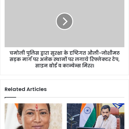
जीवन
पुलिस
में
द्वारा
किया
सुरक्षा
बदलाव
के
दृष्टिगत
औली-
जोशीमठ
सड़क
चमोली पुलिस द्वारा सुरक्षा के दृष्टिगत औली-जोशीमठ
मार्ग
पर
सड़क मार्ग पर अनेक स्थानों पर लगाये रिफ्लेक्टर टेप,
अनेक
साइन बोर्ड व कान्वेन्स मिरर।
स्थानों
पर
लगाये
Related Articles
रिफ्लेक्टर
टेप,
साइन
बोर्ड
व
कान्वेन्स
मिरर।