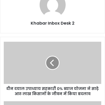
Khabar Inbox Desk 2
दीन
दयाल
उपाध्याय
सहकारी
0%
ब्याज
योजना
ने
साढ़े
दीन दयाल उपाध्याय सहकारी 0% ब्याज योजना ने साढ़े
आठ
लाख
आठ लाख किसानों के जीवन में किया बदलाव
किसानों
के
चमोली