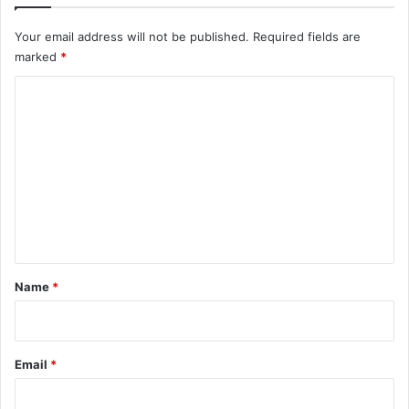
Your email address will not be published.
Required fields are
marked
*
C
o
m
m
e
n
t
*
Name
*
Email
*