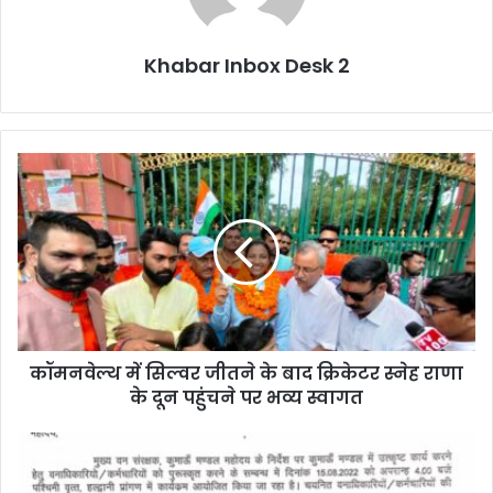
Khabar Inbox Desk 2
कॉमनवेल्थ
में
सिल्वर
जीतने
के
बाद
क्रिकेटर
स्नेह
राणा
कॉमनवेल्थ में सिल्वर जीतने के बाद क्रिकेटर स्नेह राणा
के
दून
के दून पहुंचने पर भव्य स्वागत
पहुंचने
पर
उत्तराखंड:
भव्य
उत्कृष्ट
स्वागत
कार्य