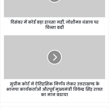
नहीं,
जोशीमठ
धंसाव
पर
दिसंबर में कोई बड़ा हादसा नहीं, जोशीमठ धंसाव पर
चिन्ता
बढी
चिन्ता बढी
सुप्रीम
कोर्ट
ने
ऐतिहसिक
निर्णय
लेकर
उत्तराखण्ड
के
भाजपा
सुप्रीम कोर्ट ने ऐतिहसिक निर्णय लेकर उत्तराखण्ड के
कार्यकर्ताओं
औरपूर्व
भाजपा कार्यकर्ताओं औरपूर्व मुख्यमंत्री त्रिवेन्द्र सिंह रावत
मुख्यमंत्री
का मान बढाया
त्रिवेन्द्र
सिंह
रावत