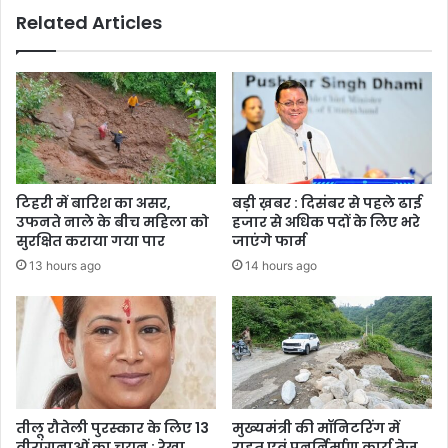
Related Articles
का
मान
बढाया
टिहरी में बारिश का असर,
बड़ी ख़बर : दिसंबर से पहले ढाई
उफनते नाले के बीच महिला को
हजार से अधिक पदों के लिए भरे
सुरक्षित कराया गया पार
जाएंगे फार्म
13 hours ago
14 hours ago
तीलू रौतेली पुरस्कार के लिए 13
मुख्यमंत्री की मॉनिटरिंग में
वीरांगनाओं का चयन : रेखा
राहत एवं पुनर्निर्माण कार्य तेज,