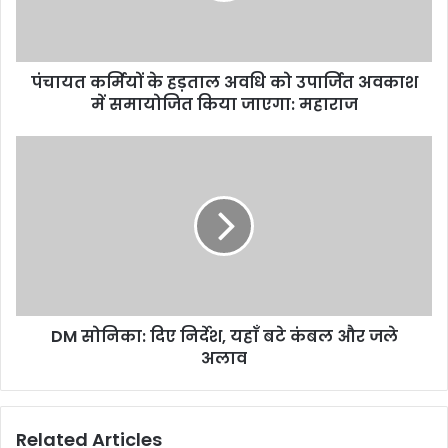
उपार्जित
अवकाश
में
पंचायत कर्मियों के हड़ताल अवधि को उपार्जित अवकाश
समायोजित
किया
में समायोजित किया जाएगा: महाराज
जाएगा:
महाराज
DM
सोनिका:
दिए
निर्देश,
यहाँ
बटे
कंबल
और
जले
DM सोनिका: दिए निर्देश, यहाँ बटे कंबल और जले
अलाव
अलाव
Related Articles