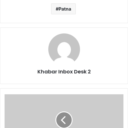
Patna
Khabar Inbox Desk 2
पंचायत
कर्मियों
के
हड़ताल
अवधि
को