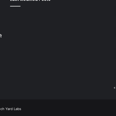
को
«
ech Yard Labs