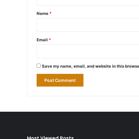
t
*
Name
*
Email
*
Save my name, email, and website in this browse
Most Viewed Posts