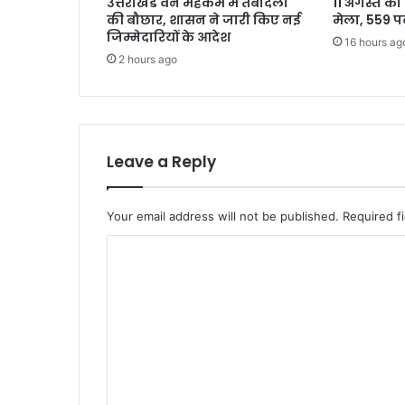
उत्तराखंड वन महकमे में तबादलों
11 अगस्त को 
की बौछार, शासन ने जारी किए नई
मेला, 559 प
जिम्मेदारियों के आदेश
16 hours ag
2 hours ago
Leave a Reply
Your email address will not be published.
Required f
C
o
m
m
e
n