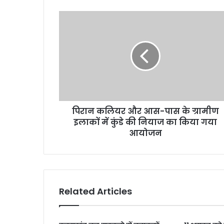
पिरान
कलियर
और
आस-
पास
के
ग्रामीण
इलाकों
में
पिरान कलियर और आस-पास के ग्रामीण
कुंडे
की
इलाकों में कुंडे की नियाज का किया गया
नियाज
आयोजन
का
किया
गया
आयोजन
Related Articles