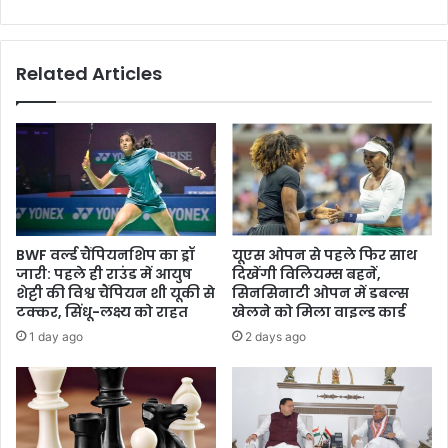
चार
कर्मचारी
निलंबित
Related Articles
BWF वर्ल्ड चैंपियनशिप का ड्रॉ
यूएस ओपन से पहले फिर साथ
जारी: पहले ही राउंड में आयुष
दिखेंगी विलियम्स बहनें,
शेट्टी की विश्व चैंपियन शी यूकी से
सिनसिनाटी ओपन में डबल्स
टक्कर, सिंधू-लक्ष्य को राहत
खेलने को मिला वाइल्ड कार्ड
1 day ago
2 days ago