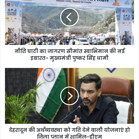
का
जागरण
सीमांत
स्वाभिमान
की
नई
इबारत-
नीति घाटी का जागरण सीमांत स्वाभिमान की नई
मुख्यमंत्री
पुष्कर
इबारत- मुख्यमंत्री पुष्कर सिंह धामी
सिंह
धामी
देहरादून
की
अर्थव्यवस्था
को
गति
देने
वाली
योजनाएं
हो
देहरादून की अर्थव्यवस्था को गति देने वाली योजनाएं हो
जिला
प्लान
जिला प्लान में शामिल-डीएम