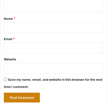
n
t
*
Name
*
Email
*
Website
Save my name, email, and website in this browser for the next
time I comment.