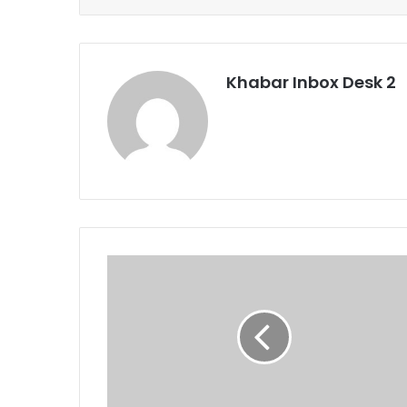
Khabar Inbox Desk 2
डिजिटल
कराई
जाएगी
जनगणना।