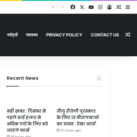
Facebook
X
YouTube
Instagram
Log In
Random
Si
Ra
स्पोर्ट्स
स्वास्थ्य
PRIVACY POLICY
CONTACT US
Recent News
बड़ी ख़बर : दिसंबर से
तीलू रौतेली पुरस्कार
पहले ढाई हजार से
के लिए 13 वीरांगनाओं
अधिक पदों के लिए भरे
का चयन : रेखा आर्या
जाएंगे फार्म
21 hours ago
19 hours ago