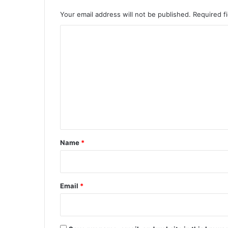
Your email address will not be published.
Required f
C
o
m
m
e
n
t
*
Name
*
Email
*