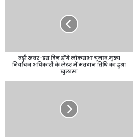
खबर-
इस
दिन
होंगे
लोकसभा
चुनाव,मुख्य
निर्वाचन
अधिकारी
बड़ी खबर-इस दिन होंगे लोकसभा चुनाव,मुख्य
के
लेटर
निर्वाचन अधिकारी के लेटर में मतदान तिथि का हुआ
में
खुलासा
मतदान
तिथि
उत्तराखंड
का
में
हुआ
फिल्मों
खुलासा
के
लिए
अपार
संभावनाएं
:
शाहबाज