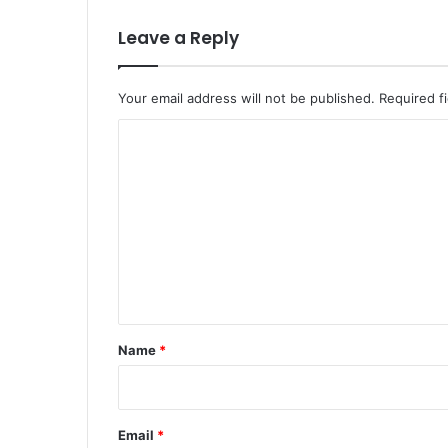
Leave a Reply
Your email address will not be published.
Required f
C
o
m
m
e
n
t
*
Name
*
Email
*