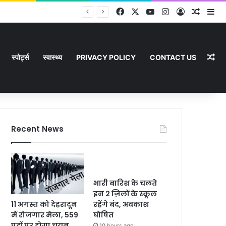
Facebook
X
YouTube
Instagram
Log In
Random
Si
Ra
स्पोर्ट्स
स्वास्थ्य
PRIVACY POLICY
CONTACT US
Recent News
भारी बारिश के चलते
इन 2 ज़िलों के स्कूल
11 अगस्त को देहरादून
रहेंगे बंद, अवकाश
में रोजगार मेला, 559
घोषित
पदों पर होगा चयन
10 hours ago