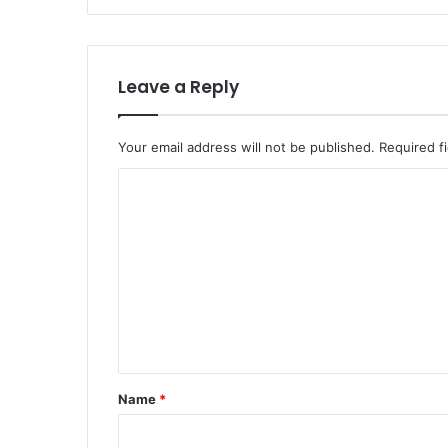
Leave a Reply
Your email address will not be published.
Required f
C
o
m
m
e
n
t
*
Name
*