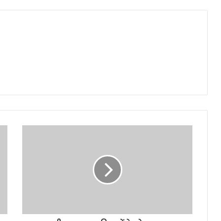
बड़ी
खबर-
इस
दिन
होंगे
लोकसभा
चुनाव,मुख्य
निर्वाचन
अधिकारी