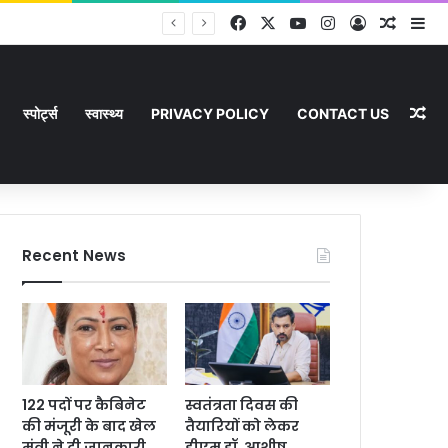
Facebook
X
YouTube
Instagram
Log In
Random
Si
Ra
स्पोर्ट्स
स्वास्थ्य
PRIVACY POLICY
CONTACT US
Recent News
122 पदों पर कैबिनेट
स्वतंत्रता दिवस की
की मंजूरी के बाद खेल
तैयारियों को लेकर
मंत्री ने दी जानकारी
डीएम डॉ. आशीष