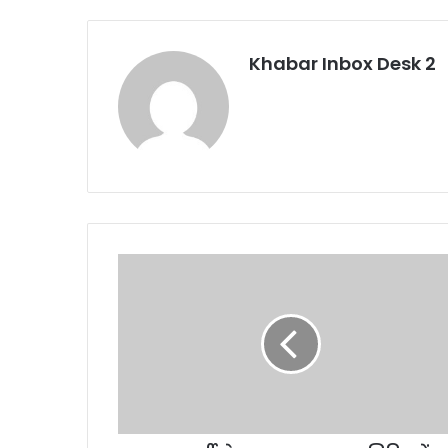
Khabar Inbox Desk 2
सुदूरवर्ती
क्षेत्र
हापला
:
स्वास्थ्य
शिविर
में
हुआ
142