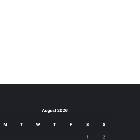
August 2026
M
T
W
T
F
S
S
1
2