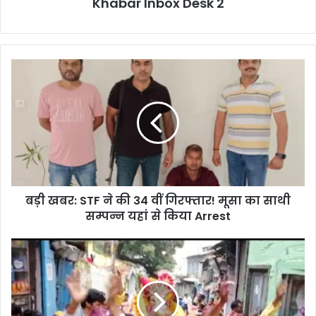
Khabar Inbox Desk 2
बड़ी
खबर:
STF
ने
की
34
वीं
गिरफ्तार!
मूसा
बड़ी खबर: STF ने की 34 वीं गिरफ्तार! मूसा का साथी
का
साथी
सम्पन्न यहां से किया Arrest
सम्पन्न
यहां
मसूरी:
से
शोभायात्रा
किया
निकालकर
Arrest
विसर्जित
किए