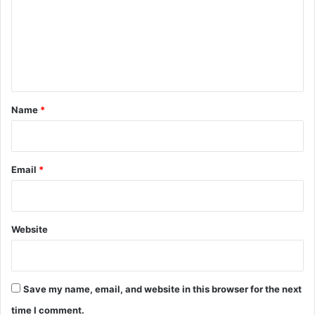
m
m
e
n
t
*
Name
*
Email
*
Website
Save my name, email, and website in this browser for the next
time I comment.