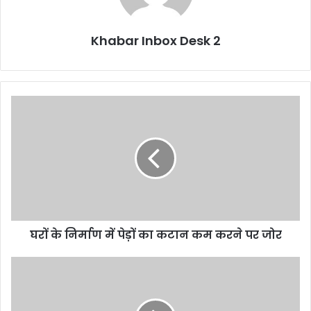
Khabar Inbox Desk 2
घरों
के
निर्माण
में
पेड़ों
का
कटान
कम
करने
घरों के निर्माण में पेड़ों का कटान कम करने पर जोर
पर
जोर
हमास
के
आतंकी
लीडर