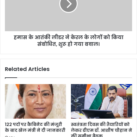
ने
केरल
के
लोगों
को
हमास के आतंकी लीडर ने केरल के लोगों को किया
किया
संबोधित,
संबोधित, शुरू हो गया बवाल।
शुरू
हो
गया
Related Articles
बवाल।
122 पदों पर कैबिनेट की मंजूरी
स्वतंत्रता दिवस की तैयारियों को
के बाद खेल मंत्री ने दी जानकारी
लेकर डीएम डॉ. आशीष चौहान ने
की समीक्षा बैठक