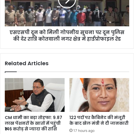
गोपनीय
सूचना
पर
दून
पुलिस
एसएसपी दून को मिली गोपनीय सूचना पर दून पुलिस
की
देर
की देर रात्रि कोतवाली नगर क्षेत्र मे हाईप्रोफाइल रेड
रात्रि
कोतवाली
नगर
Related Articles
क्षेत्र
मे
हाईप्रोफाइल
रेड
CM धामी का बड़ा तोहफा: 9.87
122 पदों पर कैबिनेट की मंजूरी
लाख पेंशनरों के खातों में पहुंची
के बाद खेल मंत्री ने दी जानकारी
₹146 करोड़ से ज्यादा की राशि
17 hours ago