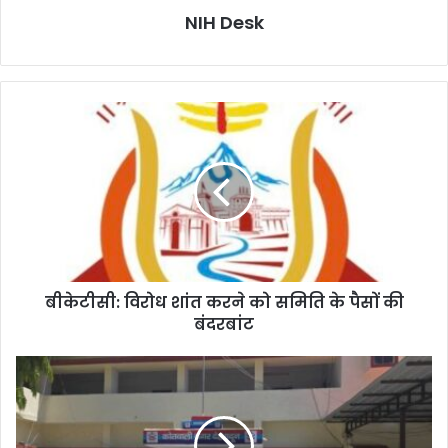
NIH Desk
बीकेटीसी:
विरोध
शांत
करने
को
समिति
के
पैसों
की
बीकेटीसी: विरोध शांत करने को समिति के पैसों की
बंदरबांट
बंदरबांट
एसएसपी
दून
को
मिली