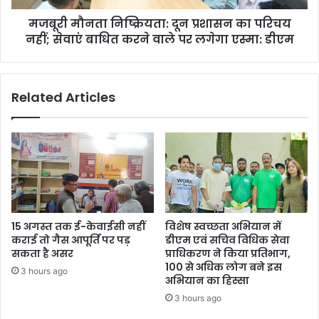
सेवाएं
मजबूरी मौनता निष्क्रियता: दून प्रशासन का परिचय
बाधित
करने
नहीं; सेवाएं बाधित करने वाले पर लगेगा एस्मा: डीएम
वाले
पर
लगेगा
Related Articles
एस्मा:
डीएम
15 अगस्त तक ई-केवाईसी नहीं
विशेष स्वच्छता अभियान में
कराई तो गैस आपूर्ति पर पड़
डीएम एवं सचिव विधिक सेवा
सकता है असर
प्राधिकरण ने किया प्रतिभाग,
100 से अधिक लोग बने इस
3 hours ago
अभियान का हिस्सा
3 hours ago