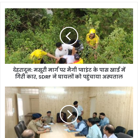
देहरादून:
मसूरी
मार्ग
पर
मैगी
प्वाइंट
के
पास
खाई
देहरादून: मसूरी मार्ग पर मैगी प्वाइंट के पास खाई में
में
गिरी
गिरी कार, SDRF ने घायलों को पहुंचाया अस्पताल
कार,
SDRF
मजबूरी
ने
मौनता
घायलों
निष्क्रियता:
को
दून
पहुंचाया
प्रशासन
अस्पताल
का
परिचय
नहीं;