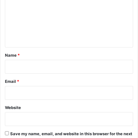
m
m
e
n
t
*
Name
*
Email
*
Website
Save my name, email, and website in this browser for the next