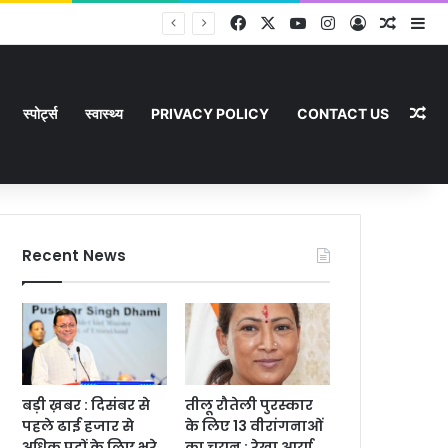
Facebook
X
YouTube
Instagram
Log In
Random
Si
Ra
स्पोर्ट्स
स्वास्थ्य
PRIVACY POLICY
CONTACT US
Recent News
बड़ी ख़बर : दिसंबर से
तीलू रौतेली पुरस्कार
पहले ढाई हजार से
के लिए 13 वीरांगनाओं
अधिक पदों के लिए भरे
का चयन : रेखा आर्या