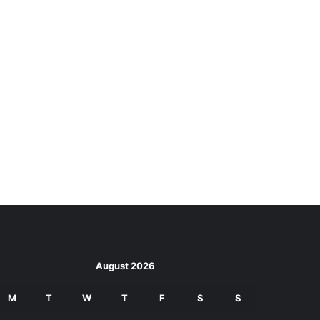
August 2026
M
T
W
T
F
S
S