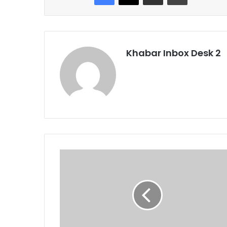
Khabar Inbox Desk 2
चार
धाम
यात्रा
को
लेकर
तैयारियां
तेज़: