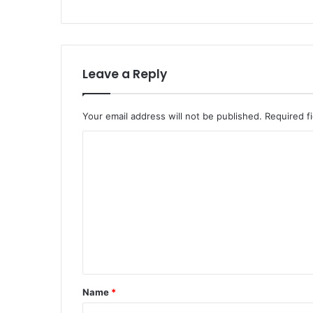
Leave a Reply
Your email address will not be published.
Required f
C
o
m
m
e
n
t
*
Name
*