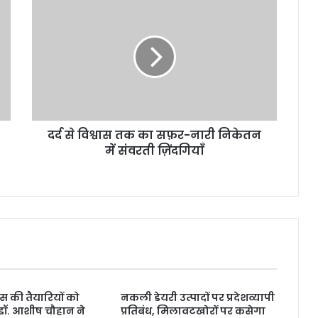
से
विश्वास
तक
का
सफ़र-
नारी
निकेतन
में
दर्द से विश्वास तक का सफ़र-नारी निकेतन
संवरती
ज़िंदगियाँ
में संवरती ज़िंदगियाँ
िवस की तैयारियों को
नकली डेयरी उत्पादों पर प्रदेशव्यापी
डॉ. आशीष चौहान ने
प्रतिबंध, मिलावटखोरों पर कसेगा