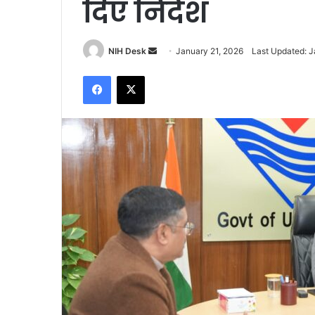
दिए निर्देश
Send
NIH Desk
January 21, 2026
Last Updated: J
an
Facebook
X
email