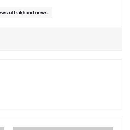
ews uttrakhand news
दर्द