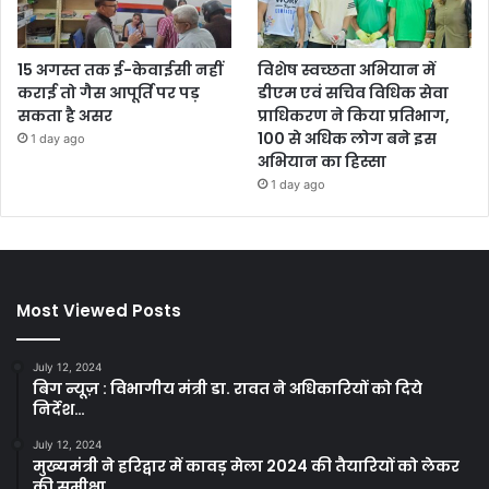
15 अगस्त तक ई-केवाईसी नहीं
विशेष स्वच्छता अभियान में
कराई तो गैस आपूर्ति पर पड़
डीएम एवं सचिव विधिक सेवा
सकता है असर
प्राधिकरण ने किया प्रतिभाग,
100 से अधिक लोग बने इस
1 day ago
अभियान का हिस्सा
1 day ago
Most Viewed Posts
July 12, 2024
बिग न्यूज़ : विभागीय मंत्री डा. रावत ने अधिकारियों को दिये
निर्देश…
July 12, 2024
मुख्यमंत्री ने हरिद्वार में कावड़ मेला 2024 की तैयारियों को लेकर
की समीक्षा…