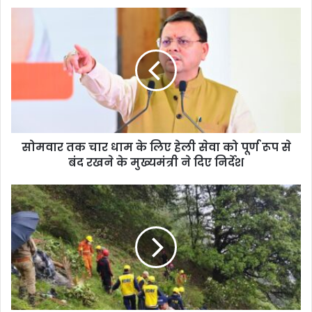
सोमवार
तक
चार
धाम
के
लिए
हेली
सेवा
को
सोमवार तक चार धाम के लिए हेली सेवा को पूर्ण रूप से
पूर्ण
रूप
बंद रखने के मुख्यमंत्री ने दिए निर्देश
से
बंद
बड़ी
रखने
ख़बर
के
:
मुख्यमंत्री
आर्यन
ने
कंपनी
दिए
के
निर्देश
ख़िलाफ़
विभिन्न
धाराओं