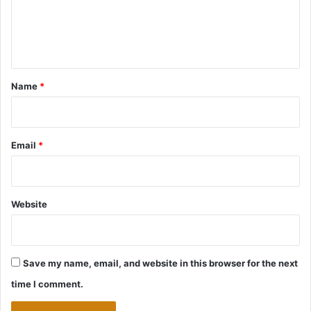
e
n
t
*
Name
*
Email
*
Website
Save my name, email, and website in this browser for the next
time I comment.