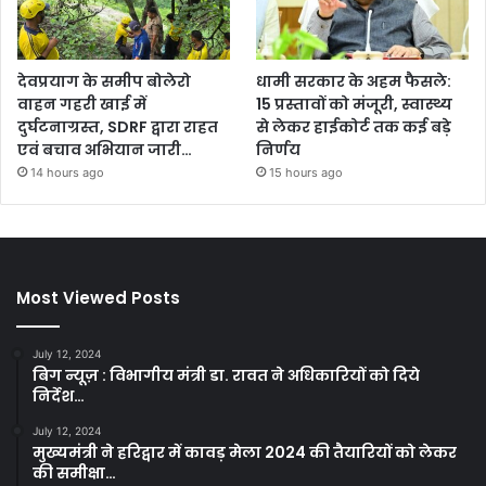
देवप्रयाग के समीप बोलेरो
धामी सरकार के अहम फैसले:
वाहन गहरी खाई में
15 प्रस्तावों को मंजूरी, स्वास्थ्य
दुर्घटनाग्रस्त, SDRF द्वारा राहत
से लेकर हाईकोर्ट तक कई बड़े
एवं बचाव अभियान जारी…
निर्णय
14 hours ago
15 hours ago
Most Viewed Posts
July 12, 2024
बिग न्यूज़ : विभागीय मंत्री डा. रावत ने अधिकारियों को दिये
निर्देश…
July 12, 2024
मुख्यमंत्री ने हरिद्वार में कावड़ मेला 2024 की तैयारियों को लेकर
की समीक्षा…