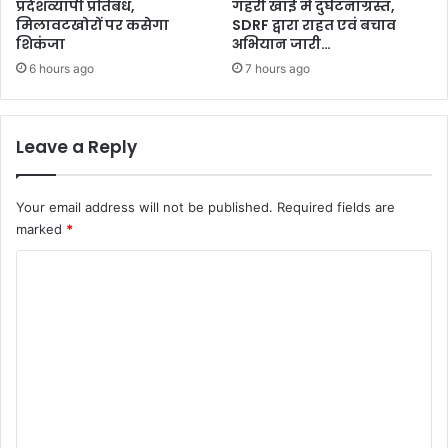
प्रदेशव्यापी प्रतिबंध,
गहरी खाई में दुर्घटनाग्रस्त,
मिलावटखोरों पर कसेगा
SDRF द्वारा राहत एवं बचाव
शिकंजा
अभियान जारी…
6 hours ago
7 hours ago
Leave a Reply
Your email address will not be published.
Required fields are
marked
*
C
o
m
m
e
n
t