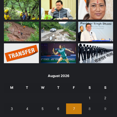
August 2026
M
T
W
T
F
S
S
1
2
3
4
5
6
7
8
9