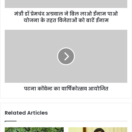
ईनाम
पाओ
मंत्री डॉ प्रेमचंद अग्रवाल ने बिल लाओ ईनाम पाओ
योजना
के
योजना के तहत विजेताओं को बाटें ईनाम
तहत
विजेताओं
पटना
को
कोंवेन्ट
बाटें
का
ईनाम
वार्षिकोत्सव
आयोजित
पटना कोंवेन्ट का वार्षिकोत्सव आयोजित
Related Articles