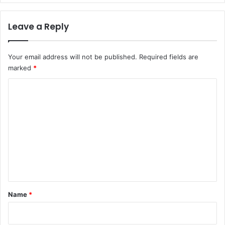
Leave a Reply
Your email address will not be published.
Required fields are
marked
*
C
o
m
m
e
n
t
*
Name
*