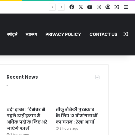
Facebook
X
YouTube
Instagram
Log In
Random
Si
Ra
स्पोर्ट्स
स्वास्थ्य
PRIVACY POLICY
CONTACT US
Recent News
बड़ी ख़बर : दिसंबर से
तीलू रौतेली पुरस्कार
पहले ढाई हजार से
के लिए 13 वीरांगनाओं
अधिक पदों के लिए भरे
का चयन : रेखा आर्या
जाएंगे फार्म
3 hours ago
2 hours ago