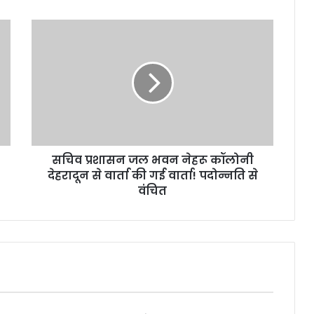
सचिव
प्रशासन
जल
भवन
नेहरू
कॉलोनी
देहरादून
से
वार्ता
सचिव प्रशासन जल भवन नेहरू कॉलोनी
की
गई
देहरादून से वार्ता की गई वार्ता! पदोन्नति से
वार्ता!
वंचित
पदोन्नति
से
वंचित