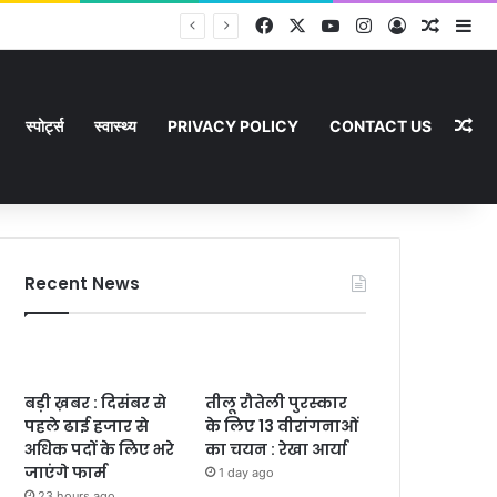
Facebook
X
YouTube
Instagram
Log In
Random
Si
Ra
स्पोर्ट्स
स्वास्थ्य
PRIVACY POLICY
CONTACT US
Recent News
बड़ी ख़बर : दिसंबर से
तीलू रौतेली पुरस्कार
पहले ढाई हजार से
के लिए 13 वीरांगनाओं
अधिक पदों के लिए भरे
का चयन : रेखा आर्या
जाएंगे फार्म
1 day ago
23 hours ago