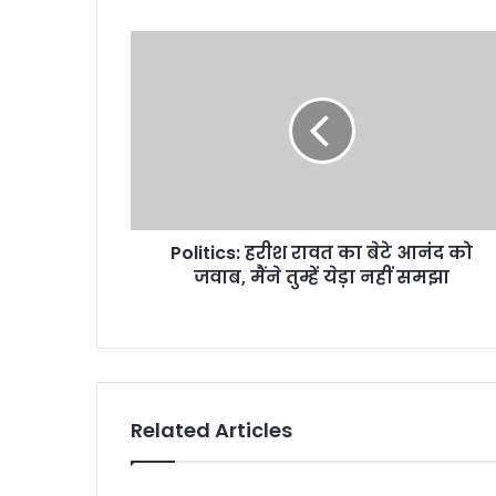
Politics:
हरीश
रावत
का
बेटे
आनंद
को
जवाब,
मैंने
Politics: हरीश रावत का बेटे आनंद को
तुम्हें
येड़ा
जवाब, मैंने तुम्हें येड़ा नहीं समझा
नहीं
समझा
Related Articles