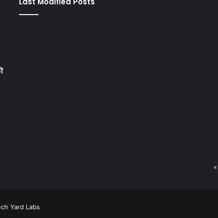
Last Modified Posts
को
«
ech Yard Labs