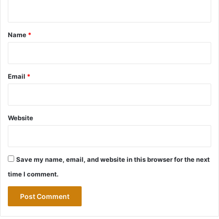
n
t
*
Name
*
Email
*
Website
Save my name, email, and website in this browser for the next
time I comment.