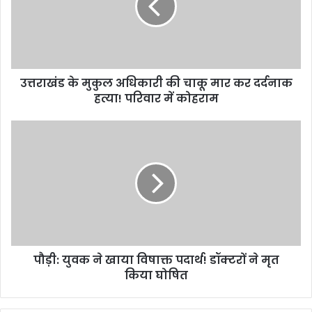
की
चाकू
मार
कर
दर्दनाक
उत्तराखंड के मुकुल अधिकारी की चाकू मार कर दर्दनाक
हत्या!
परिवार
हत्या! परिवार में कोहराम
में
कोहराम
पौड़ी:
युवक
ने
खाया
विषाक्त
पदार्थ!
डॉक्टरों
ने
मृत
पौड़ी: युवक ने खाया विषाक्त पदार्थ! डॉक्टरों ने मृत
किया
घोषित
किया घोषित