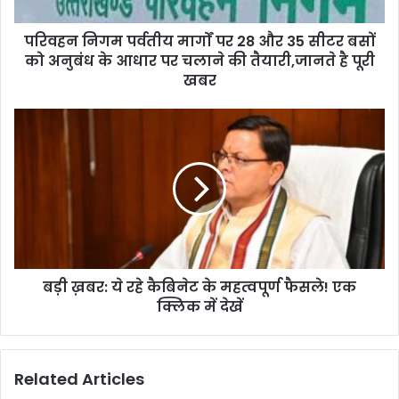
35
सीटर
परिवहन निगम पर्वतीय मार्गों पर 28 और 35 सीटर बसों
बसों
को
को अनुबंध के आधार पर चलाने की तैयारी,जानते है पूरी
अनुबंध
खबर
के
आधार
बड़ी
पर
ख़बर:
चलाने
ये
की
रहे
तैयारी,जानते
कैबिनेट
है
के
पूरी
महत्वपूर्ण
खबर
फैसले!
एक
बड़ी ख़बर: ये रहे कैबिनेट के महत्वपूर्ण फैसले! एक
क्लिक
में
क्लिक में देखें
देखें
Related Articles