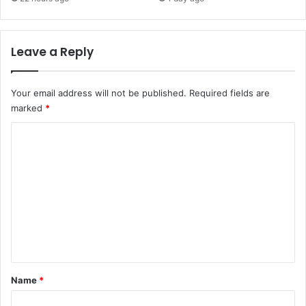
Leave a Reply
Your email address will not be published.
Required fields are
marked
*
C
o
m
m
e
n
t
*
Name
*