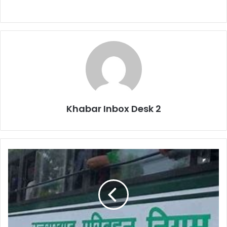
Khabar Inbox Desk 2
परिवहन
निगम
पर्वतीय
मार्गों
पर
28
और