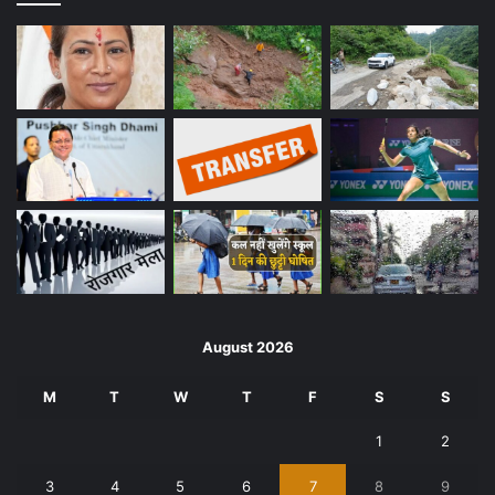
August 2026
M
T
W
T
F
S
S
1
2
3
4
5
6
7
8
9