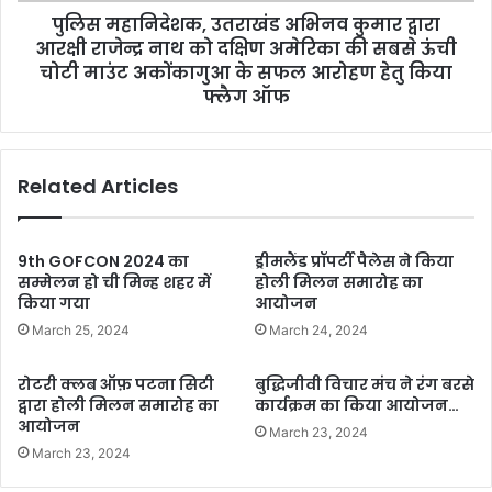
पुलिस महानिदेशक, उतराखंड अभिनव कुमार द्वारा
को
दक्षिण
आरक्षी राजेन्द्र नाथ को दक्षिण अमेरिका की सबसे ऊंची
अमेरिका
चोटी माउंट अकोंकागुआ के सफल आरोहण हेतु किया
की
फ्लैग ऑफ
सबसे
ऊंची
चोटी
Related Articles
माउंट
अकोंकागुआ
के
सफल
9th GOFCON 2024 का
ड्रीमलैंड प्रॉपर्टी पैलेस ने किया
आरोहण
सम्मेलन हो ची मिन्ह शहर में
होली मिलन समारोह का
हेतु
किया गया
आयोजन
किया
March 25, 2024
March 24, 2024
फ्लैग
ऑफ
रोटरी क्लब ऑफ़ पटना सिटी
बुद्धिजीवी विचार मंच ने रंग बरसे
द्वारा होली मिलन समारोह का
कार्यक्रम का किया आयोजन…
आयोजन
March 23, 2024
March 23, 2024