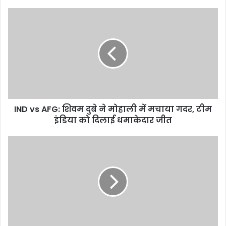
IND
vs
AFG:
शिवम
दुबे
ने
मोहाली
में
मचाया
IND vs AFG: शिवम दुबे ने मोहाली में मचाया गदर, टीम
गदर,
टीम
इंडिया को दिलाई धमाकेदार जीत
इंडिया
को
पुलिस
दिलाई
महानिदेशक,
धमाकेदार
उतराखंड
जीत
अभिनव
कुमार
द्वारा
आरक्षी
राजेन्द्र
नाथ