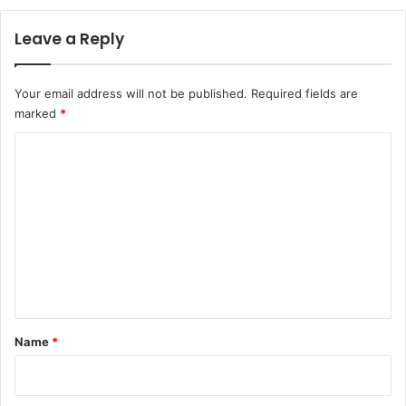
Leave a Reply
Your email address will not be published.
Required fields are
marked
*
C
o
m
m
e
n
t
*
Name
*