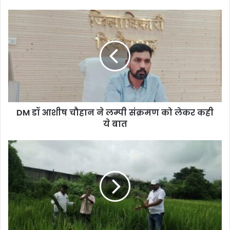
DM
डॉ
आशीष
चौहान
ने
लम्पी
संक्रमण
को
लेकर
DM डॉ आशीष चौहान ने लम्पी संक्रमण को लेकर कही
कही
ये
ये बात
बात
हाथियों
ने
रौंदी
किसानों
की
धान
की
कई