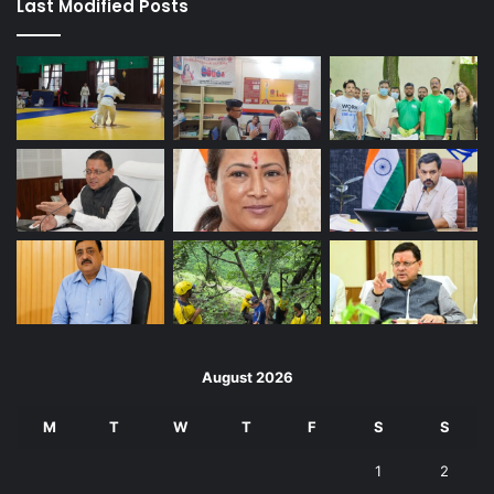
Last Modified Posts
August 2026
M
T
W
T
F
S
S
1
2