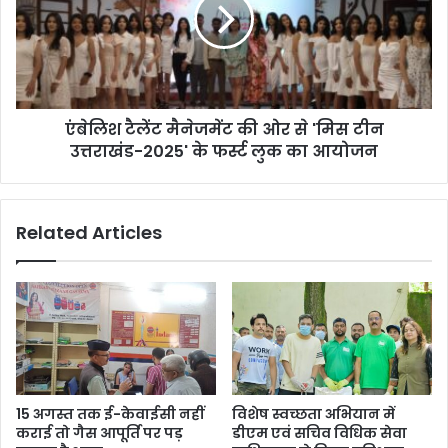
की
ओर
से
'मिस
टीन
उत्तराखंड-2025'
एंबेलिश टैलेंट मैनेजमेंट की ओर से 'मिस टीन
के
फर्स्ट
उत्तराखंड-2025' के फर्स्ट लुक का आयोजन
लुक
का
आयोजन
Related Articles
15 अगस्त तक ई-केवाईसी नहीं
विशेष स्वच्छता अभियान में
कराई तो गैस आपूर्ति पर पड़
डीएम एवं सचिव विधिक सेवा