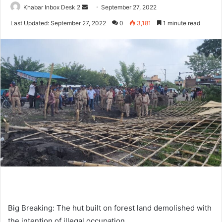
Send
Khabar Inbox Desk 2
September 27, 2022
an
Last Updated: September 27, 2022
0
3,181
1 minute read
email
Big Breaking: The hut built on forest land demolished with
the intention of illegal occupation