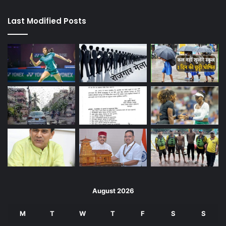
Last Modified Posts
August 2026
M
T
W
T
F
S
S