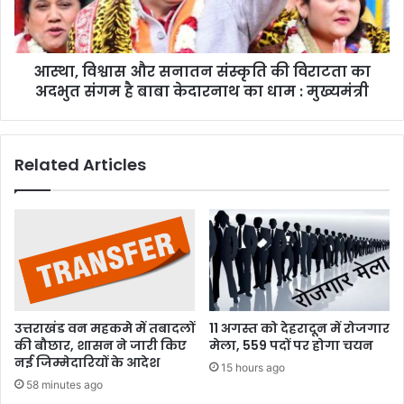
विराटता
का
अदभुत
आस्था, विश्वास और सनातन संस्कृति की विराटता का
संगम
है
अदभुत संगम है बाबा केदारनाथ का धाम : मुख्यमंत्री
बाबा
केदारनाथ
का
Related Articles
धाम
:
मुख्यमंत्री
उत्तराखंड वन महकमे में तबादलों
11 अगस्त को देहरादून में रोजगार
की बौछार, शासन ने जारी किए
मेला, 559 पदों पर होगा चयन
नई जिम्मेदारियों के आदेश
15 hours ago
58 minutes ago