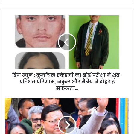
बिग
न्यूज़
:
कूर्मांचल
एकेडमी
का
बोर्ड
परीक्षा
में
बिग न्यूज़ : कूर्मांचल एकेडमी का बोर्ड परीक्षा में शत-
शत-
प्रतिशत
प्रतिशत परिणाम, नकुल और मैत्रेय ने दोहराई
परिणाम,
सफलता...
नकुल
और
आस्था,
मैत्रेय
विश्वास
ने
और
दोहराई
सनातन
सफलता...
संस्कृति
की