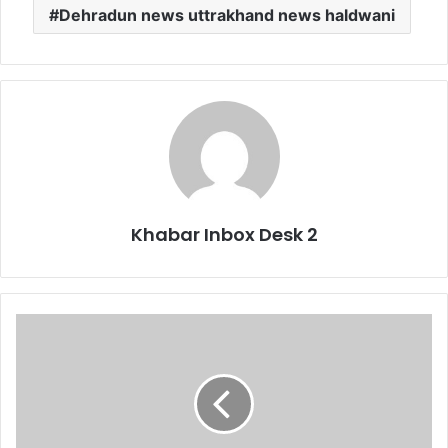
Dehradun news uttrakhand news haldwani
Khabar Inbox Desk 2
डोईवाला
के
शहीद
दुर्गा
मल्ल
राजकीय