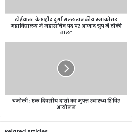
स्नाकोत्तर
महाविद्यालय
में
डोईवाला के शहीद दुर्गा मल्ल राजकीय स्नाकोत्तर
महासचिव
पद
महाविद्यालय में महासचिव पद पर आजाद ग्रुप ने ठोकी
पर
ताल*
आजाद
ग्रुप
चमोली
ने
:
ठोकी
एक
ताल*
दिवसीय
दातों
का
मुफ्त
स्वास्थ्य
शिविर
चमोली : एक दिवसीय दातों का मुफ्त स्वास्थ्य शिविर
आयोजन
आयोजन
Related Articles