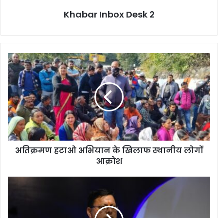
Khabar Inbox Desk 2
अतिक्रमण
हटाओ
अभियान
के
खिलाफ
स्थानीय
लोगों
आक्रोश
अतिक्रमण हटाओ अभियान के खिलाफ स्थानीय लोगों
आक्रोश
मुख्यमंत्री
धामी
विश्व
दिव्यांग